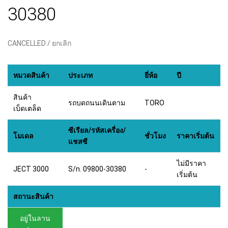
30380
CANCELLED / ยกเลิก
หมวดสินค้า
ประเภท
ยี่ห้อ
ปี
สินค้า
รถบดถนนเดินตาม
TORO
เบ็ดเตล็ด
ซีเรียล/รหัสเครื่อง/
โมเดล
ชั่วโมง
ราคาเริ่มต้น
แชสซี
ไม่มีราคา
JECT 3000
S/n. 09800-30380
-
เริ่มต้น
สถานะสินค้า
อยู่ในลาน