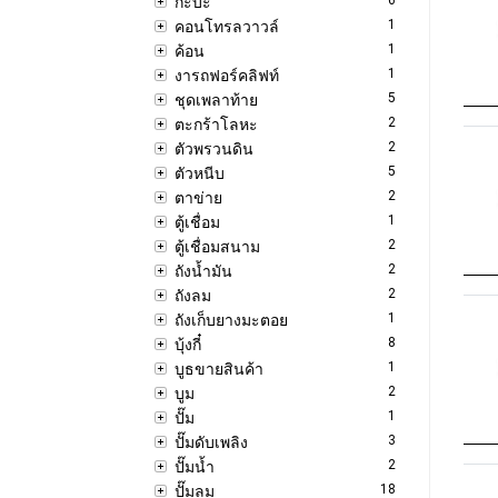
กะบะ
1
คอนโทรลวาวล์
1
ค้อน
1
งารถฟอร์คลิฟท์
5
ชุดเพลาท้าย
2
ตะกร้าโลหะ
2
ตัวพรวนดิน
5
ตัวหนีบ
2
ตาข่าย
1
ตู้เชื่อม
2
ตู้เชื่อมสนาม
2
ถังน้ำมัน
2
ถังลม
1
ถังเก็บยางมะตอย
8
บุ้งกี๋
1
บูธขายสินค้า
2
บูม
1
ปั๊ม
3
ปั๊มดับเพลิง
2
ปั๊มน้ำ
18
ปั๊มลม