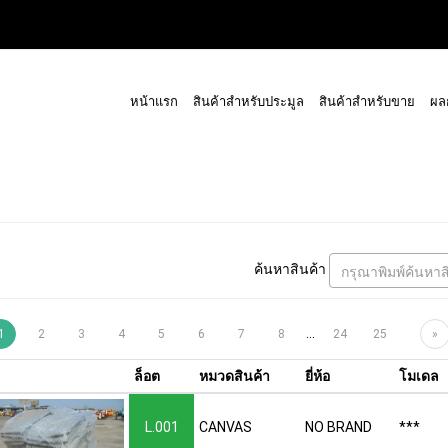
หน้าแรก
สินค้าสำหรับประมูล
สินค้าสำหรับขาย
ผล
ค้นหาสินค้า
กรุณาพิมพ์ค้นหาส
...
1
2
3
4
5
6
7
8
24
25
»
ล็อต
หมวดสินค้า
ยี่ห้อ
โมเดล
L.001
CANVAS
NO BRAND
***