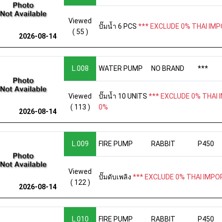
Viewed
ปั๊มน้ำ 6 PCS
*** EXCLUDE 0% THAI IMP
( 55 )
2026-08-14
L.008
WATER PUMP
NO BRAND
***
Viewed
ปั๊มน้ำ 10 UNITS
*** EXCLUDE 0% THAI I
( 113 )
0%
2026-08-14
L.009
FIRE PUMP
RABBIT
P450
Viewed
ปั๊มดับเพลิง
*** EXCLUDE 0% THAI IMPOR
( 122 )
2026-08-14
L.010
FIRE PUMP
RABBIT
P450