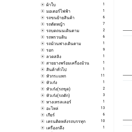
1
ผ้าใบ
1
มอเตอร์ไฟฟ้า
6
รถขนย้ายสินค้า
7
รถตัดหญ้า
2
รถบดถนนเดินตาม
6
รถพรวนดิน
1
รถม้วนฟางเดินตาม
9
รอก
1
ลวดสลิง
1
สายยางพร้อมเครื่องม้วน
1
สินค้าทั่วไป
11
หัวกระแทก
1
หัวเก๋ง
2
หัวเก๋ง(รถขุด)
3
หัวเก๋ง(รถตัก)
1
หางเทรลเลอร์
13
อะไหล่
6
เกียร์
10
เครนติดหลังรถบรรทุก
1
เครื่องกลึง