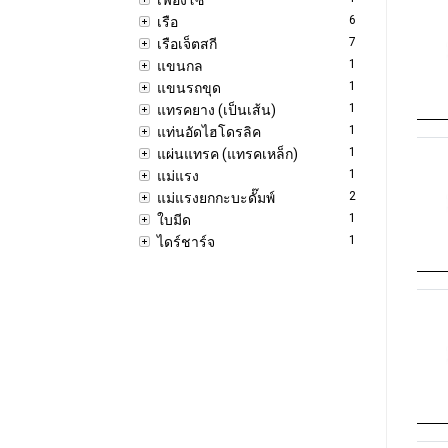
6
เรือ
7
เรือเจ็ตสกี
1
แขนกล
1
แขนรถขุด
1
แทรคยาง (เป็นเส้น)
1
แท่นอัดไฮโดรลิค
1
แผ่นแทรค (แทรคเหล็ก)
1
แม่แรง
2
แม่แรงยกกะบะดั๊มพ์
1
ใบมีด
1
ไดร์ชาร์จ