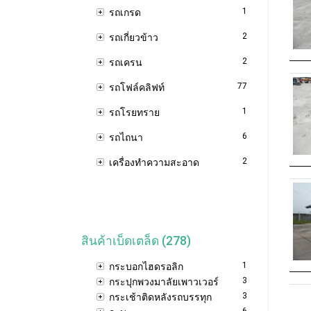
1
รถเกรด
2
รถเกี่ยวข้าว
2
รถเครน
77
รถโฟล์คลิฟท์
1
รถโรยทราย
6
รถไถนา
2
เครื่องทำความสะอาด
สินค้าเบ็ดเตล็ด (278)
1
กระบอกไฮดรอลิก
3
กระปุกพวงมาลัยเพาวเวอร์
3
กระเช้าติดหลังรถบรรทุก
6