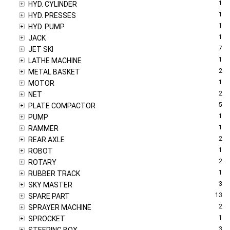
1
HYD. CYLINDER
1
HYD. PRESSES
1
HYD. PUMP
1
JACK
7
JET SKI
1
LATHE MACHINE
2
METAL BASKET
1
MOTOR
2
NET
5
PLATE COMPACTOR
1
PUMP
1
RAMMER
2
REAR AXLE
1
ROBOT
2
ROTARY
1
RUBBER TRACK
3
SKY MASTER
13
SPARE PART
2
SPRAYER MACHINE
1
SPROCKET
3
STEERING BOX