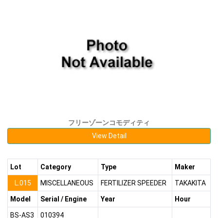
フリーゾーンコモディティ
View Detail
Lot
Category
Type
Maker
L.015
MISCELLANEOUS
FERTILIZER SPEEDER
TAKAKITA
Model
Serial / Engine
Year
Hour
BS-AS3
010394