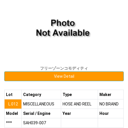
フリーゾーンコモディティ
View Detail
Lot
Category
Type
Maker
L.012
MISCELLANEOUS
HOSE AND REEL
NO BRAND
Model
Serial / Engine
Year
Hour
***
SAH039-007