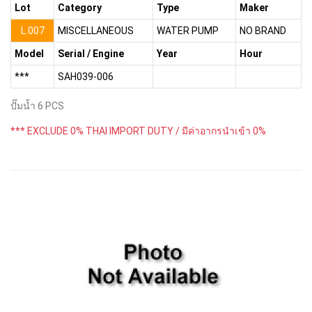
Lot
Category
Type
Maker
L.007
MISCELLANEOUS
WATER PUMP
NO BRAND
Model
Serial / Engine
Year
Hour
***
SAH039-006
ปั๊มน้ำ 6 PCS
*** EXCLUDE 0% THAI IMPORT DUTY / มีค่าอากรนำเข้า 0%