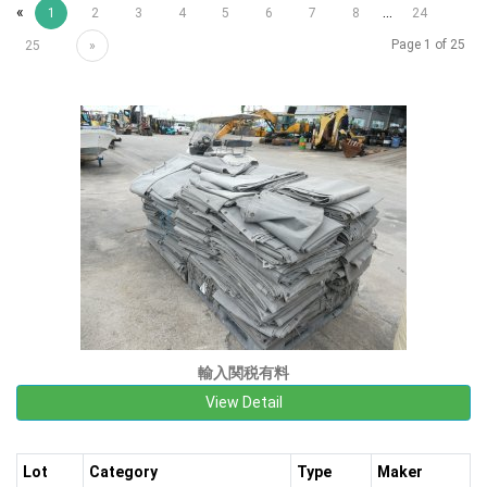
«
...
1
2
3
4
5
6
7
8
24
Page 1 of 25
25
»
輸入関税有料
View Detail
Lot
Category
Type
Maker