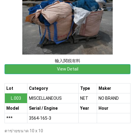
輸入関税有料
View Detail
Lot
Category
Type
Maker
L.003
MISCELLANEOUS
NET
NO BRAND
Model
Serial / Engine
Year
Hour
***
3564-165-3
ตาข่ายขนาด 10 x 10