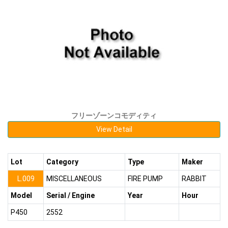
フリーゾーンコモディティ
View Detail
Lot
Category
Type
Maker
L.009
MISCELLANEOUS
FIRE PUMP
RABBIT
Model
Serial / Engine
Year
Hour
P450
2552