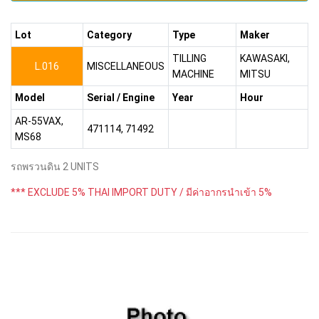
Lot
Category
Type
Maker
TILLING
KAWASAKI,
L.016
MISCELLANEOUS
MACHINE
MITSU
Model
Serial / Engine
Year
Hour
AR-55VAX,
471114, 71492
MS68
รถพรวนดิน 2 UNITS
*** EXCLUDE 5% THAI IMPORT DUTY / มีค่าอากรนำเข้า 5%