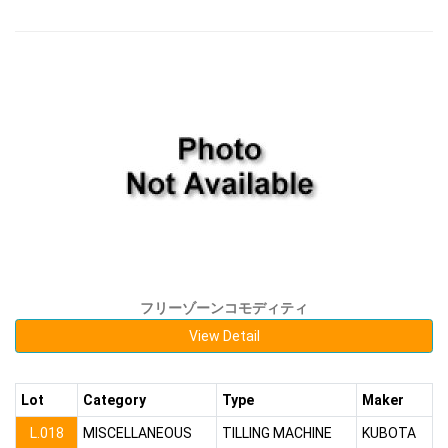
フリーゾーンコモディティ
View Detail
Lot
Category
Type
Maker
L.018
MISCELLANEOUS
TILLING MACHINE
KUBOTA