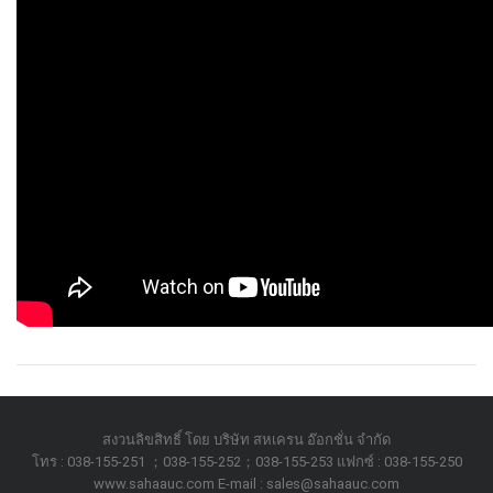
สงวนลิขสิทธิ์ โดย บริษัท สหเครน อ๊อกชั่น จำกัด
โทร : 038-155-251 ；038-155-252；038-155-253 แฟกซ์ : 038-155-250
www.sahaauc.com E-mail : sales@sahaauc.com