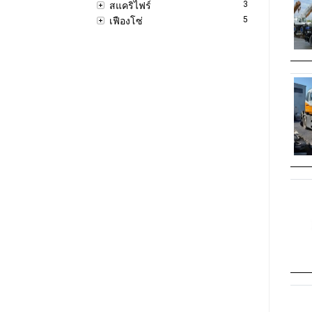
3
สแคริไฟร์
5
เฟืองโซ่