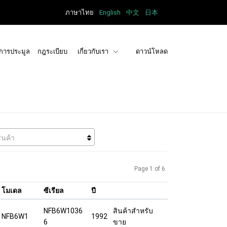
ภาษาไทย
English
中文
日本
การประมูล
กฎระเบียบ
เกี่ยวกับเรา
ดาวน์โหลด
ินค้า
Page 1 of 6
โมเดล
ซีเรียล
ปี
NFB6W1036
สินค้าสำหรับ
NFB6W1
1992
6
ขาย