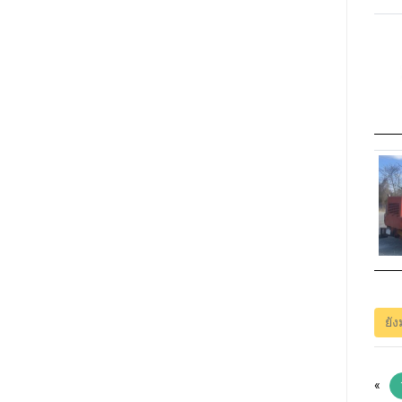
ยัง
«