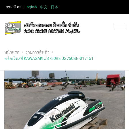
ภาษาไทย
English
中文
日本
หน้าแรก
รายการสินค้า
-เรือเจ็ตสกี KAWASAKI JS750BE JS750BE-017151