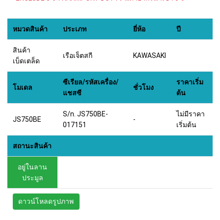
หมวดสินค้า
ประเภท
ยี่ห้อ
ปี
สินค้า
เรือเจ็ตสกี
KAWASAKI
เบ็ดเตล็ด
ซีเรียล/รหัสเครื่อง/
ราคาเริ่ม
โมเดล
ชั่วโมง
แชสซี
ต้น
S/n. JS750BE-
ไม่มีราคา
JS750BE
-
017151
เริ่มต้น
สถานะสินค้า
อยู่ในลาน
ประมูล
ดาวน์โหลดรูปภาพ