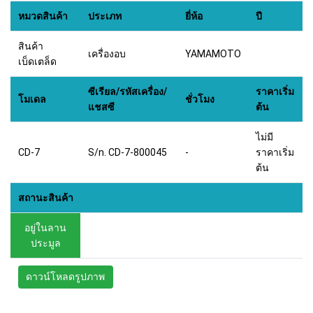
หมวดสินค้า
ประเภท
ยี่ห้อ
ปี
สินค้า
เครื่องอบ
YAMAMOTO
เบ็ดเตล็ด
ซีเรียล/รหัสเครื่อง/
ราคาเริ่ม
โมเดล
ชั่วโมง
แชสซี
ต้น
ไม่มี
CD-7
S/n. CD-7-800045
-
ราคาเริ่ม
ต้น
สถานะสินค้า
อยู่ในลาน
ประมูล
ดาวน์โหลดรูปภาพ