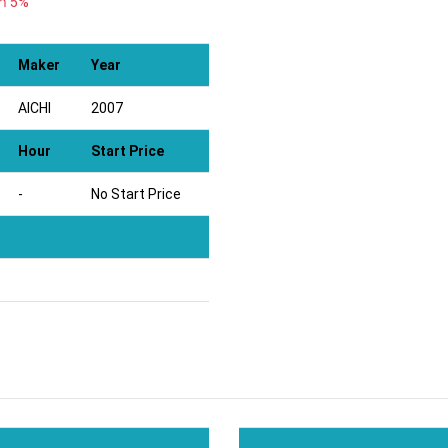
้า 5%
Maker
Year
AICHI
2007
Hour
Start Price
-
No Start Price