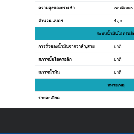
ความสูงของกระเช้า
เซนติเมตร
จำนวน แบตฯ
4 ลูก
ระบบน้ำมันไฮดรอลิ
การรั่วของน้ำมันจากวาล์ว,สาย
ปกติ
สภาพปั๊มไฮดรอลิก
ปกติ
สภาพน้ำมัน
ปกติ
หมายเหตุ
รายละเอียด