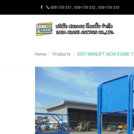
038-155-251 , 038-155-252 , 038-155-253
Home
Products
2007-MANLIFT AICHI SV08B 7