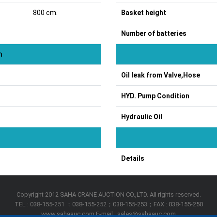
800 cm.
Basket height
Number of batteries
ก
Oil leak from Valve,Hose
HYD. Pump Condition
Hydraulic Oil
Details
Copyright 2012 SAHA CRANE AUCTION CO.,LTD. All rights reserved.
TEL : 038-155-251 ；038-155-252；038-155-253；FAX : 038-155-250
www.sahaauc.com E-mail : sales@sahaauc.com