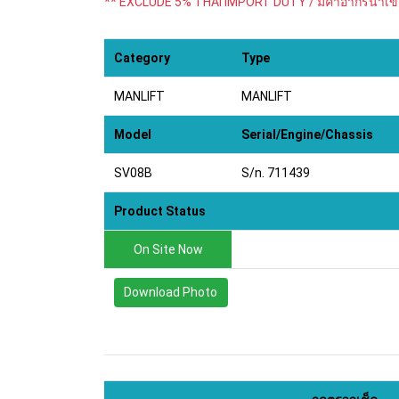
** EXCLUDE 5% THAI IMPORT DUTY / มีค่าอากรนำเข
Category
Type
MANLIFT
MANLIFT
Model
Serial/Engine/Chassis
SV08B
S/n. 711439
Product Status
On Site Now
Download Photo