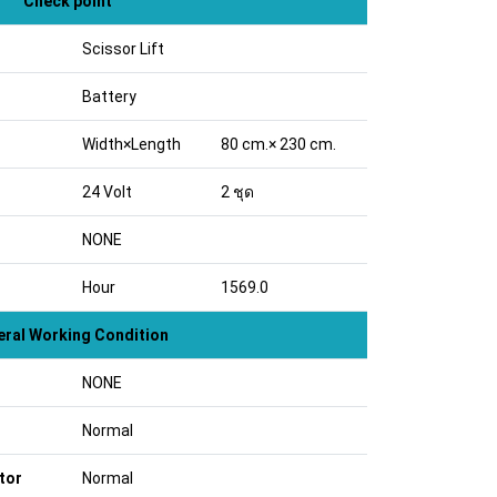
Check point
Scissor Lift
Battery
Width×Length
80 cm.× 230 cm.
24 Volt
2 ชุด
NONE
Hour
1569.0
ral Working Condition
NONE
Normal
tor
Normal