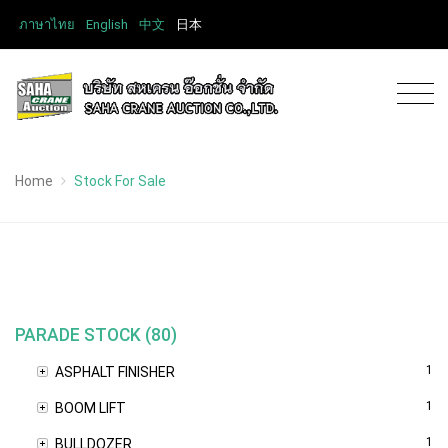
ภาษาไทย
English
中文
日本
Home
Stock For Sale
PARADE STOCK (80)
1
ASPHALT FINISHER
1
BOOM LIFT
1
BULLDOZER