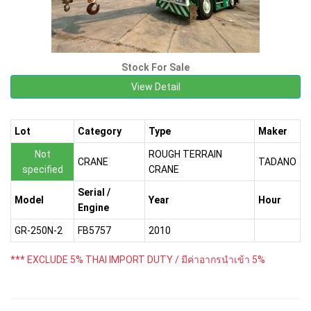
Stock For Sale
View Detail
Lot
Category
Type
Maker
Not
ROUGH TERRAIN
CRANE
TADANO
specified
CRANE
Serial /
Model
Year
Hour
Engine
GR-250N-2
FB5757
2010
*** EXCLUDE 5% THAI IMPORT DUTY / มีค่าอากรนำเข้า 5%