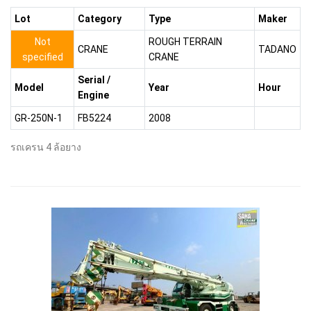
Lot
Category
Type
Maker
Not
ROUGH TERRAIN
CRANE
TADANO
specified
CRANE
Serial /
Model
Year
Hour
Engine
GR-250N-1
FB5224
2008
รถเครน 4 ล้อยาง