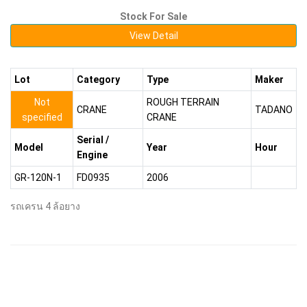
Stock For Sale
View Detail
Lot
Category
Type
Maker
Not
ROUGH TERRAIN
CRANE
TADANO
specified
CRANE
Serial /
Model
Year
Hour
Engine
GR-120N-1
FD0935
2006
รถเครน 4 ล้อยาง