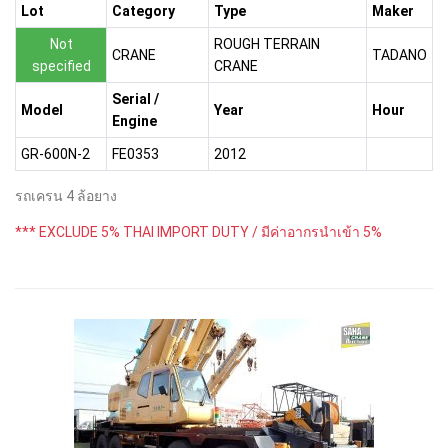
Lot
Category
Type
Maker
Not
ROUGH TERRAIN
CRANE
TADANO
specified
CRANE
Serial /
Model
Year
Hour
Engine
GR-600N-2
FE0353
2012
รถเครน 4 ล้อยาง
*** EXCLUDE 5% THAI IMPORT DUTY / มีค่าอากรนำเข้า 5%