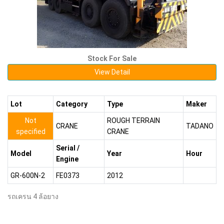
Stock For Sale
View Detail
Lot
Category
Type
Maker
Not
ROUGH TERRAIN
CRANE
TADANO
specified
CRANE
Serial /
Model
Year
Hour
Engine
GR-600N-2
FE0373
2012
รถเครน 4 ล้อยาง