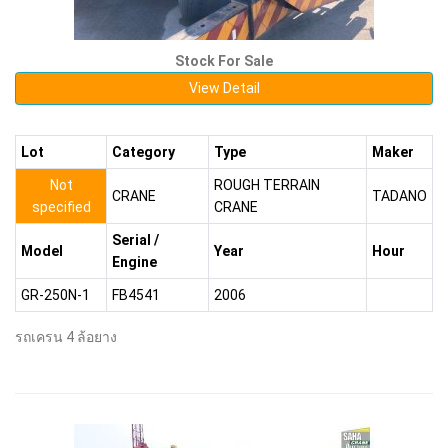
Stock For Sale
View Detail
Lot
Category
Type
Maker
Not
ROUGH TERRAIN
CRANE
TADANO
specified
CRANE
Serial /
Model
Year
Hour
Engine
GR-250N-1
FB4541
2006
รถเครน 4 ล้อยาง