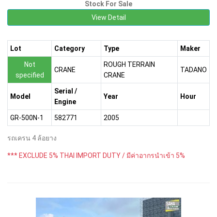
Stock For Sale
View Detail
Lot
Category
Type
Maker
Not
ROUGH TERRAIN
CRANE
TADANO
specified
CRANE
Serial /
Model
Year
Hour
Engine
GR-500N-1
582771
2005
รถเครน 4 ล้อยาง
*** EXCLUDE 5% THAI IMPORT DUTY / มีค่าอากรนำเข้า 5%