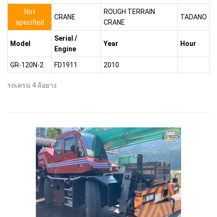
Not
ROUGH TERRAIN
CRANE
TADANO
specified
CRANE
Serial /
Model
Year
Hour
Engine
GR-120N-2
FD1911
2010
รถเครน 4 ล้อยาง