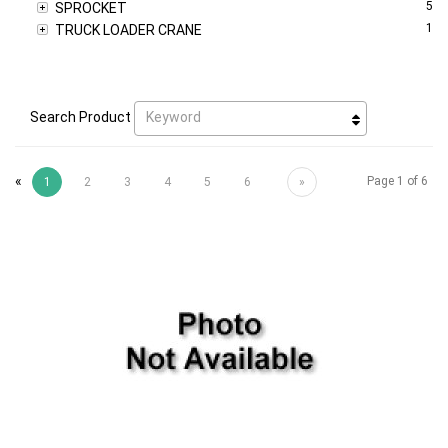
5
SPROCKET
1
TRUCK LOADER CRANE
Keyword
Search Product
«
Page 1 of 6
1
2
3
4
5
6
»