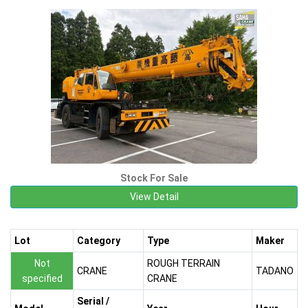
Stock For Sale
View Detail
Lot
Category
Type
Maker
Not
ROUGH TERRAIN
CRANE
TADANO
specified
CRANE
Serial /