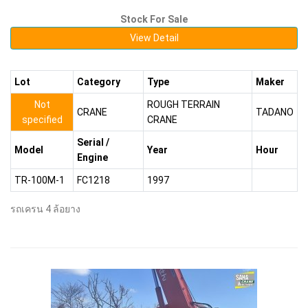
Stock For Sale
View Detail
Lot
Category
Type
Maker
Not
ROUGH TERRAIN
CRANE
TADANO
specified
CRANE
Serial /
Model
Year
Hour
Engine
TR-100M-1
FC1218
1997
รถเครน 4 ล้อยาง