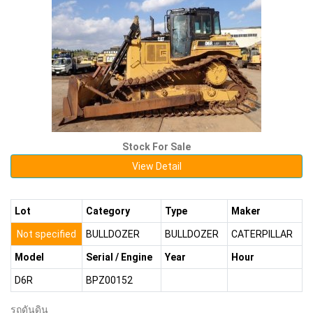
Stock For Sale
View Detail
Lot
Category
Type
Maker
Not specified
BULLDOZER
BULLDOZER
CATERPILLAR
Model
Serial / Engine
Year
Hour
D6R
BPZ00152
รถดันดิน