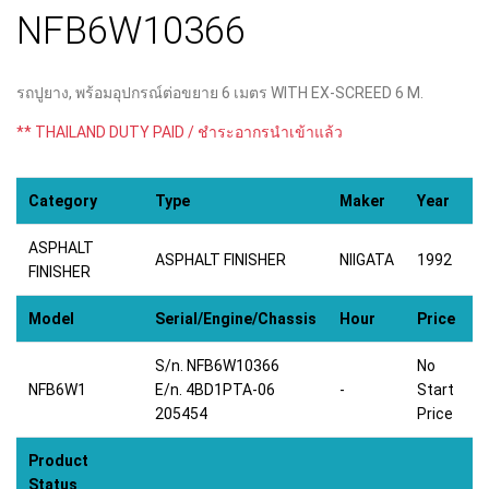
NFB6W10366
รถปูยาง, พร้อมอุปกรณ์ต่อขยาย 6 เมตร WITH EX-SCREED 6 M.
** THAILAND DUTY PAID / ชำระอากรนำเข้าแล้ว
Category
Type
Maker
Year
ASPHALT
ASPHALT FINISHER
NIIGATA
1992
FINISHER
Model
Serial/Engine/Chassis
Hour
Price
S/n. NFB6W10366
No
NFB6W1
E/n. 4BD1PTA-06
-
Start
205454
Price
Product
Status