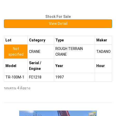
Stock For Sale
View Detail
Lot
Category
Type
Maker
Not
ROUGH TERRAIN
CRANE
TADANO
specified
CRANE
Serial /
Model
Year
Hour
Engine
TR-100M-1
FC1218
1997
รถเครน 4 ล้อยาง