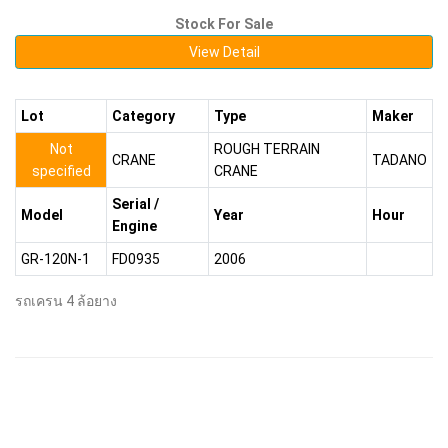
Stock For Sale
View Detail
Lot
Category
Type
Maker
Not
ROUGH TERRAIN
CRANE
TADANO
specified
CRANE
Serial /
Model
Year
Hour
Engine
GR-120N-1
FD0935
2006
รถเครน 4 ล้อยาง