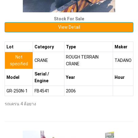
Stock For Sale
View Detail
Lot
Category
Type
Maker
Not
ROUGH TERRAIN
CRANE
TADANO
specified
CRANE
Serial /
Model
Year
Hour
Engine
GR-250N-1
FB4541
2006
รถเครน 4 ล้อยาง