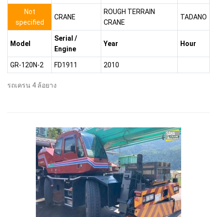
Not
ROUGH TERRAIN
CRANE
TADANO
specified
CRANE
Serial /
Model
Year
Hour
Engine
GR-120N-2
FD1911
2010
รถเครน 4 ล้อยาง