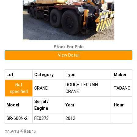
Stock For Sale
View Detail
Lot
Category
Type
Maker
Not
ROUGH TERRAIN
CRANE
TADANO
specified
CRANE
Serial /
Model
Year
Hour
Engine
GR-600N-2
FE0373
2012
รถเครน 4 ล้อยาง