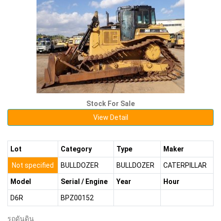
Stock For Sale
View Detail
Lot
Category
Type
Maker
Not specified
BULLDOZER
BULLDOZER
CATERPILLAR
Model
Serial / Engine
Year
Hour
D6R
BPZ00152
รถดันดิน