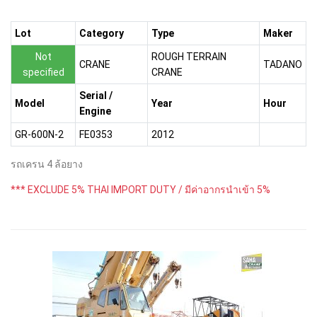
Lot
Category
Type
Maker
Not
ROUGH TERRAIN
CRANE
TADANO
specified
CRANE
Serial /
Model
Year
Hour
Engine
GR-600N-2
FE0353
2012
รถเครน 4 ล้อยาง
*** EXCLUDE 5% THAI IMPORT DUTY / มีค่าอากรนำเข้า 5%