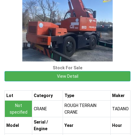
Stock For Sale
View Detail
Lot
Category
Type
Maker
Not
ROUGH TERRAIN
CRANE
TADANO
specified
CRANE
Serial /
Model
Year
Hour
Engine