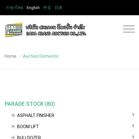
ภาษาไทย
English
中文
日本
Home
Auction Domestic
PARADE STOCK (80)
1
ASPHALT FINISHER
1
BOOM LIFT
1
BULLDOZER