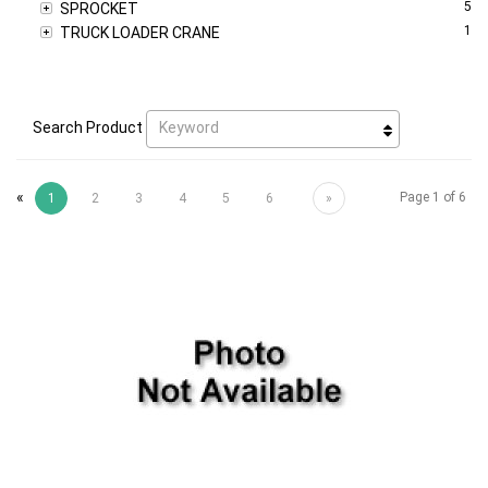
5
SPROCKET
1
TRUCK LOADER CRANE
Keyword
Search Product
«
Page 1 of 6
1
2
3
4
5
6
»