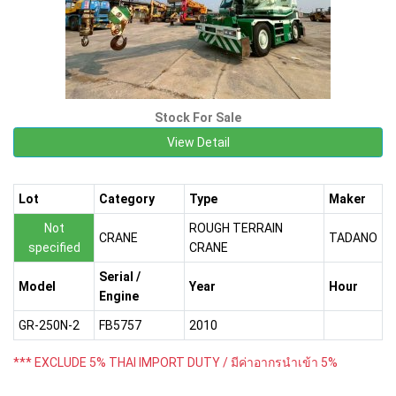
Stock For Sale
View Detail
Lot
Category
Type
Maker
Not
ROUGH TERRAIN
CRANE
TADANO
specified
CRANE
Serial /
Model
Year
Hour
Engine
GR-250N-2
FB5757
2010
*** EXCLUDE 5% THAI IMPORT DUTY / มีค่าอากรนำเข้า 5%