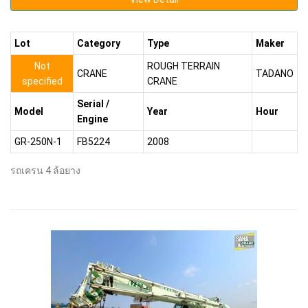
Lot
Category
Type
Maker
Not
ROUGH TERRAIN
CRANE
TADANO
specified
CRANE
Serial /
Model
Year
Hour
Engine
GR-250N-1
FB5224
2008
รถเครน 4 ล้อยาง