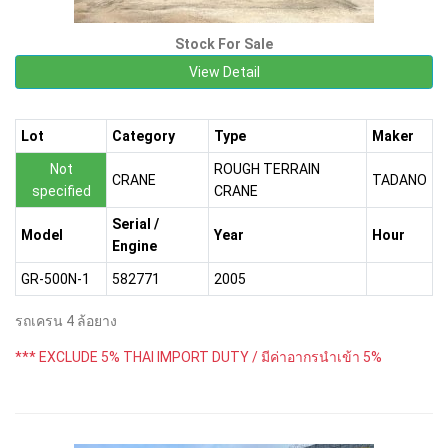
Stock For Sale
View Detail
Lot
Category
Type
Maker
Not
ROUGH TERRAIN
CRANE
TADANO
specified
CRANE
Serial /
Model
Year
Hour
Engine
GR-500N-1
582771
2005
รถเครน 4 ล้อยาง
*** EXCLUDE 5% THAI IMPORT DUTY / มีค่าอากรนำเข้า 5%