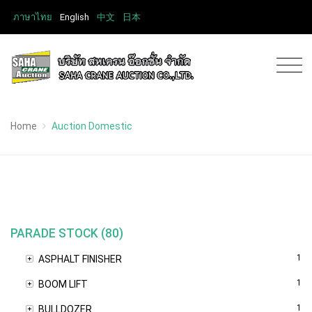
ภาษาไทย
English
中文
日本
Home
Auction Domestic
PARADE STOCK (80)
1
ASPHALT FINISHER
1
BOOM LIFT
1
BULLDOZER