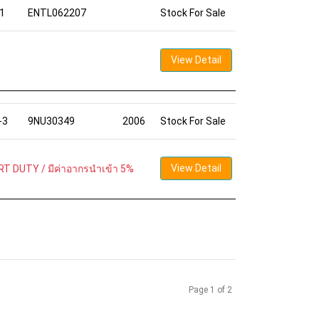
1
ENTL062207
Stock For Sale
View Detail
-3
9NU30349
2006
Stock For Sale
View Detail
T DUTY / มีค่าอากรนำเข้า 5%
Page 1 of 2