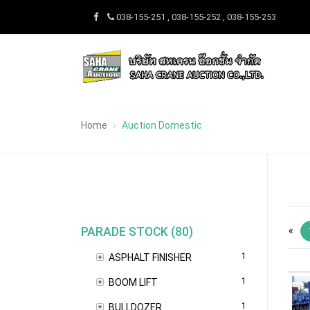
038-155-251 , 038-155-252 , 038-155-253
Home
Auction Domestic
PARADE STOCK (80)
«
1
ASPHALT FINISHER
1
BOOM LIFT
1
BULLDOZER