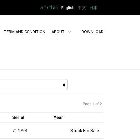
ภาษาไทย
English
中文
日本
TERM AND CONDITION
ABOUT
DOWNLOAD
Page 1 of 2
Serial
Year
714794
Stock For Sale