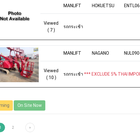
MANLIFT
HOKUETSU
ENTL06
Viewed
รถกระเช้า
( 7 )
MANLIFT
NAGANO
NUL090
Viewed
รถกระเช้า
*** EXCLUDE 5% THAI IMPOR
( 10 )
ming
On Site Now
1
2
»