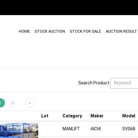
HOME
STOCK AUCTION
STOCK FOR SALE
AUCTION RESULT
Keyword
Search Product
1
2
»
Lot
Category
Maker
Model
MANLIFT
AICHI
SV06B