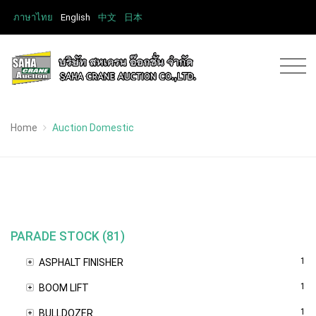
ภาษาไทย
English
中文
日本
Home
Auction Domestic
PARADE STOCK (81)
1
ASPHALT FINISHER
1
BOOM LIFT
1
BULLDOZER